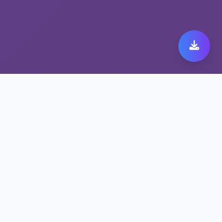
隐私保护VPN 佛跳墙vp
会员：安全与速度的完美
结合
隐私保护VPN为佛跳墙vp会员提供顶级加密